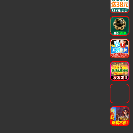
.
.
.
.
.